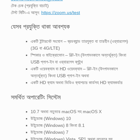
টেক চেক (প্রযুক্তি যাচাই)
টেস্ট মিটিং-এ আসুন:
https://zoom.us/test
যেসব প্রযুক্তি থাকা আবশ্যক
একটি ইন্টারনেট সংযোগ – ব্রডব্যান্ড তারযুক্ত বা তারহীন (ওয়্যারলেস)
(3G বা 4G/LTE)
স্পিকার ও মাইক্রোফোন – বিল্ট-ইন (উৎপাদনকালে অন্তর্ভুক্ত) কিংবা
USB প্লাগ-ইন বা ওয়্যারলেস ব্লুটুথ
একটি ওয়েবক্যাম বা HD ওয়েবক্যাম – বিল্ট-ইন (উৎপাদনকালে
অন্তর্ভুক্ত) কিংবা USB প্লাগ-ইন অথবা
একটি HD ক্যাম অথবা ভিডিও ক্যাপচার কার্ডসহ HD ক্যামকর্ডার
সমর্থিত অপারেটিং সিস্টেম
10.7 অথবা নতুনতর macOS সহ macOS X
উইন্ডোজ (Windows) 10
উইন্ডোজ (Windows) 8 কিংবা 8.1
উইন্ডোজ (Windows) 7
উইন্ডোজ (Windows) Vista, SP1 অথবা নতুনতর সহ