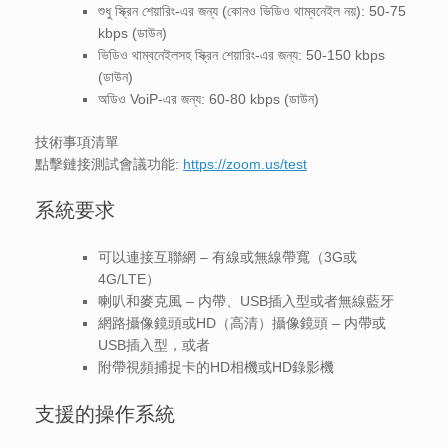
শুধু স্ক্রিন শেয়ারিং-এর জন্য (কোনও ভিডিও থাম্বনেইল নয়): 50-75
kbps (ডাউন)
ভিডিও থাম্বনেইলসহ স্ক্রিন শেয়ারিং-এর জন্য: 50-150 kbps
(ডাউন)
অডিও VoiP-এর জন্য: 60-80 kbps (ডাউন)
技術事項清單
點擊鏈接測試會議功能:
https://zoom.us/test
系統要求
可以連接互聯網 – 有線或無線帶寬（3G或
4G/LTE）
喇叭和麥克風 – 内帶、USB插入型或者無線藍牙
網路攝像鏡頭或HD（高清）攝像鏡頭 – 内帶或
USB插入型，或者
附帶視頻捕捉卡的HD相機或HD錄影機
支援的操作系統