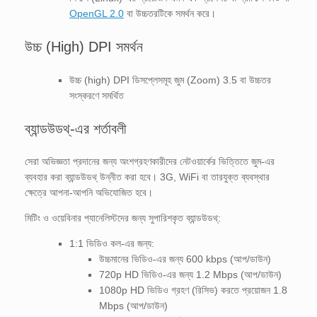
OpenGL 2.0
বা উচ্চতরটিকে সমর্থন করে।
উচ্চ (High) DPI সমর্থন
উচ্চ (high) DPI ডিসপ্লেসমূহ জুম (Zoom) 3.5 বা উচ্চতর
সংস্করণে সমর্থিত
ব্যান্ডউডথ্-এর শর্তাবলী
সেরা অভিজ্ঞতা প্রদানের জন্য অংশগ্রহণকারীদের নেটওয়ার্কের ভিত্তিতে জুম-এর
ব্যবহার করা ব্যান্ডউডথ্ উন্নীত করা হবে। 3G, WiFi বা তারযুক্ত ব্যবস্থার
ক্ষেত্রে আপনা-আপনি অভিযোজিত হবে।
মিটিং ও ওয়েবিনার প্যানেলিস্টদের জন্য সুপারিশকৃত ব্যান্ডউডথ্:
1:1 ভিডিও কল-এর জন্য:
উচ্চমানের ভিডিও-এর জন্য 600 kbps (আপ/ডাউন)
720p HD ভিডিও-এর জন্য 1.2 Mbps (আপ/ডাউন)
1080p HD ভিডিও গ্রহণ (রিসিভ) করতে প্রয়োজন 1.8
Mbps (আপ/ডাউন)