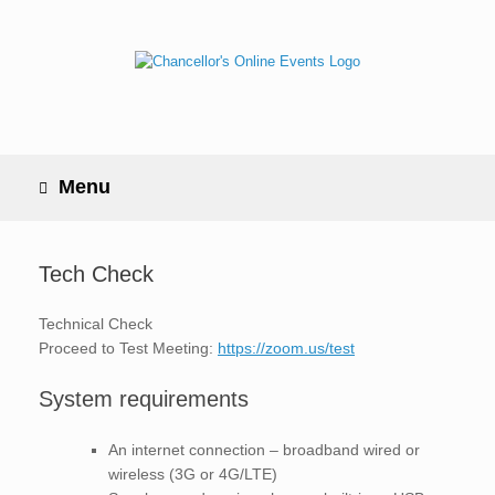
Skip
to
content
Menu
Tech Check
Technical Check
Proceed to Test Meeting:
https://zoom.us/test
System requirements
An internet connection – broadband wired or
wireless (3G or 4G/LTE)