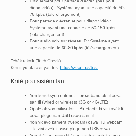
Uniquement pour partage d’écran (pas pour
diapo vidéo) : Système ayant une capacité de 50-
75 kpbs (télé-chargement)
Pour partage d’écran et pour diapo vidéo :
Système ayant une capacité de 50-150 kpbs
(télé-chargement)
Pour audio voix sur réseau IP : Système ayant
une capacité de 60-80 kpbs (télé-chargement)
Tchèk teknik (Tech Check)
Kontinye ak reyinyon tès:
https://zoom.us/test
Kritè pou sistèm lan
Yon koneksyon entènèt – broadband ak fil oswa
san fil (wired or wireless) (3G or 4G/LTE)
Opalè ak yon mikwofòn – Bluetooth ki vini avèk li
oswa ploge nan USB oswa san fil
Yon videyo kamera (webcam) oswa HD webcam
– ki vini avèk li oswa ploge nan USB oswa
Yon HD cam oswa HD camcorder avèk kat pou