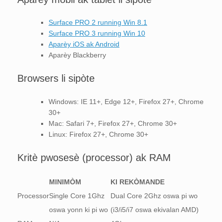
Surface PRO 2 running Win 8.1
Surface PRO 3 running Win 10
Aparèy iOS ak Android
Aparèy Blackberry
Browsers li sipòte
Windows: IE 11+, Edge 12+, Firefox 27+, Chrome
30+
Mac: Safari 7+, Firefox 27+, Chrome 30+
Linux: Firefox 27+, Chrome 30+
Kritè pwosesè (processor) ak RAM
MINIMÒM
KI REKÒMANDE
Processor
Single Core 1Ghz
Dual Core 2Ghz oswa pi wo
oswa yonn ki pi wo
(i3/i5/i7 oswa ekivalan AMD)