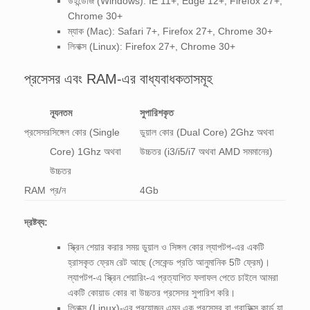
উইন্ডোজ (Windows): IE 11+, Edge 12+, Firefox 27+,
Chrome 30+
ম্যাক (Mac): Safari 7+, Firefox 27+, Chrome 30+
লিনাক্স (Linux): Firefox 27+, Chrome 30+
প্রসেসর এবং RAM-এর বাধ্যবাধকতাসমূহ
ন্যূনতম
সুপারিশকৃত
প্রসেসর
সিঙ্গেল কোর (Single
ডুয়াল কোর (Dual Core) 2Ghz অথবা
Core) 1Ghz অথবা
উচ্চতর (i3/i5/i7 অথবা AMD সমমানের)
উচ্চতর
RAM
প্র/ন
4Gb
দ্রষ্টব্য:
স্ক্রিন শেয়ার করার সময় ডুয়াল ও সিঙ্গল কোর ল্যাপটপ-এর একটি
হ্রাসকৃত ফ্রেম রেট আছে (সেকেন্ড প্রতি আনুমানিক 5টি ফ্রেম)।
ল্যাপটপ-এ স্ক্রিন শেয়ারিং-এ প্রত্যাশিত ফলাফল পেতে চাইলে আমরা
একটি কোয়াড কোর বা উচ্চতর প্রসেসর সুপারিশ করি।
লিনাক্স (Linux)-এর প্রয়োজন এমন এক প্রসেসর বা গ্রাফিক্স কার্ড যা